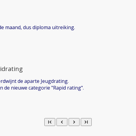
de maand, dus diploma uitreiking.
idrating
rdwijnt de aparte Jeugdrating.
 de nieuwe categorie "Rapid rating".
first_page
chevron_left
chevron_right
last_page