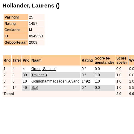
Hollander, Laurens ()
Paringnr
25
Rating
1457
Geslacht
M
ID
8949391
Geboortejaar
2009
Score te-
Score
Rnd
Tafel
Pno
Naam
Rating
W
genstander
speler
1
4
4
Groos, Samuel
0 *
0.0
0.0
0.
2
8
39
Traiiner 3
0 *
1.0
1.0
0.
3
6
10
Golmohammadzadeh, Alvand
1492
1.0
1.0
2.
4
14
46
Stef
0 *
0.0
1.0
5.
Totaal
2.0
9.