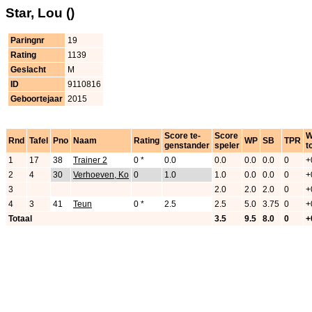
Star, Lou ()
Paringnr
19
Rating
1139
Geslacht
M
ID
9110816
Geboortejaar
2015
Score te-
Score
W
Rnd
Tafel
Pno
Naam
Rating
WP
SB
TPR
genstander
speler
t
1
17
38
Trainer 2
0 *
0.0
0.0
0.0
0.0
0
+
2
4
30
Verhoeven, Ko
0
1.0
1.0
0.0
0.0
0
+
3
2.0
2.0
2.0
0
+
4
3
41
Teun
0 *
2.5
2.5
5.0
3.75
0
+
Totaal
3.5
9.5
8.0
0
+