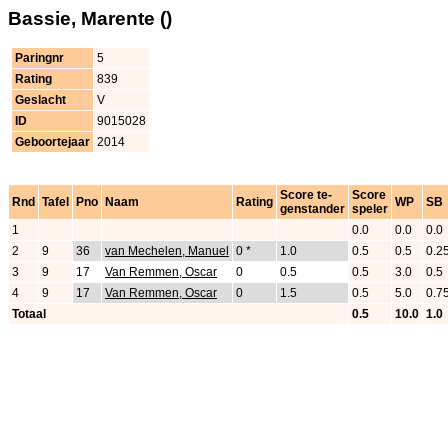
Bassie, Marente ()
Paringnr
5
Rating
839
Geslacht
V
ID
9015028
Geboortejaar
2014
Score te-
Score
Rnd
Tafel
Pno
Naam
Rating
WP
SB
genstander
speler
1
0.0
0.0
0.0
2
9
36
van Mechelen, Manuel
0 *
1.0
0.5
0.5
0.2
3
9
17
Van Remmen, Oscar
0
0.5
0.5
3.0
0.5
4
9
17
Van Remmen, Oscar
0
1.5
0.5
5.0
0.7
Totaal
0.5
10.0
1.0